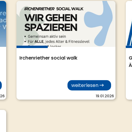
Irchenriether social walk
G
Ä
weiterlesen
026
19.01.2026