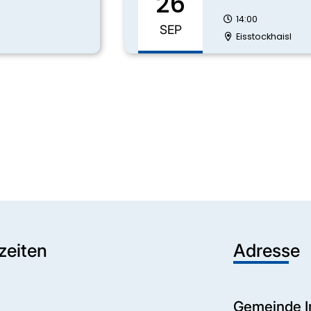
26
14:00
SEP
Eisstockhaisl
zeiten
Adresse
Gemeinde I